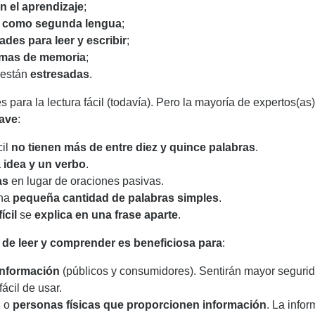
en el aprendizaje
; ​
s como segunda lengua
; ​
tades para leer y escribir
; ​
emas de memoria
; ​
 están
estresadas
.
 para la lectura fácil (todavía). Pero la mayoría de expertos(as)
lave
:
cil
no tienen más de entre diez y quince palabras
.
 idea y un verbo
.
as
en lugar de oraciones pasivas.
una
pequeña cantidad de palabras simples
.
ícil
se
explica en una frase aparte
.
l de leer y comprender es beneficiosa para
:
nformación
(públicos y consumidores). Sentirán mayor seguri
ácil de usar. ​
s
o
personas físicas que proporcionen información
. La info