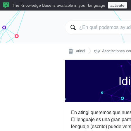
The Knowledge Base is available in your language
activate

atingi
Asociaciones con
Id
En atingi queremos que nuest
El lenguaje es una gran part
lenguaje (escrito) puede ver