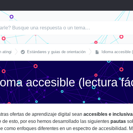

 atingi
Estándares y guias de orientación
Idioma accesible (l
ioma accesible (lectura fác
ras ofertas de aprendizaje digital sean
accesibles e inclusiva
e de esto, por eso hemos desarrollado las siguientes
pautas
sob
se como enfoques diferentes en un espectro de accesibilidad. 