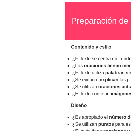
Preparación de 
Contenido y estilo
¿El texto se centra en la
inf
¿Las
oraciones tienen men
¿El texto utiliza
palabras s
¿Se evitan o
explican
las p
¿Se utilizan
oraciones acti
¿El texto contiene
imágene
Diseño​
¿Es apropiado el
número d
¿Se utilizan
puntos
para est