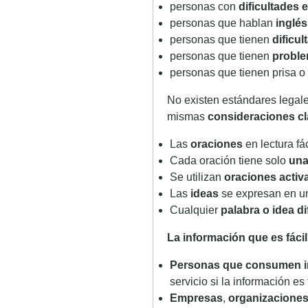
personas con
dificultades 
personas que hablan
inglé
personas que tienen
dificul
personas que tienen
probl
personas que tienen prisa o
No existen estándares legales
mismas
consideraciones c
Las
oraciones
en lectura fá
Cada oración tiene solo
una
Se utilizan
oraciones activ
Las
ideas
se expresan en 
Cualquier
palabra o idea dif
La información que es fáci
Personas que consumen i
servicio si la información es f
Empresas
,
organizacione