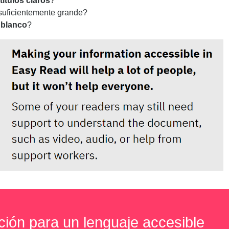
títulos claros
?
suficientemente grande?
 blanco
?
ación para un lenguaje accesible