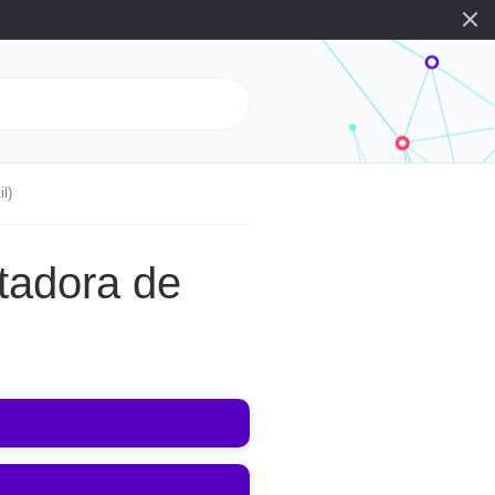
l)
utadora de