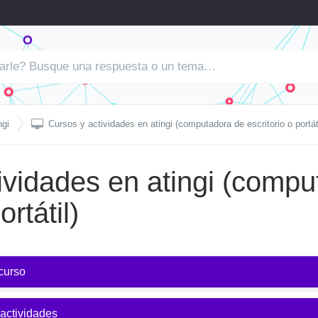

ngi
Cursos y actividades en atingi (computadora de escritorio o portáti
ividades en atingi (comp
ortátil)
curso
 actividades