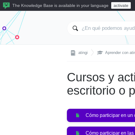
The Knowledge Base is available in your language
activate

atingi
Aprender con ati
Cursos y act
escritorio o p
Cómo participar en un 
Cómo participar en las