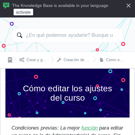
The Knowledge Base is available in your language
activate


Crear y gestionar cursos como socio
Creación de cursos y configuración técnica
Cómo editar los ajustes del curso
Cómo editar los ajustes
del curso
Condiciones previas: La mejor
función
para editar