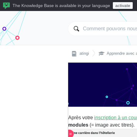
The Knowledge Base is available in your language
activate

atingi
Apprendre avec a
Après votre
inscription à un cou
modules
(= image avec titres).