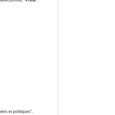
 sélectionnez "
Profil
".
nées et politiques".