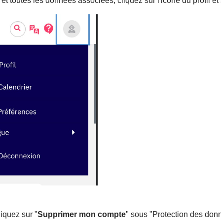
t toutes les données associées, cliquez sur l'icône du profil et
liquez sur "
Supprimer mon compte
" sous "Protection des don