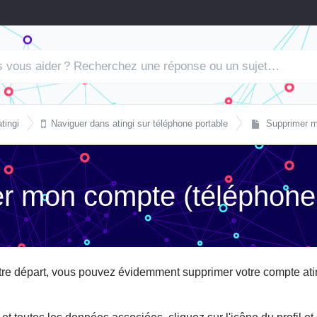

tingi
Naviguer dans atingi sur téléphone portable
Supprimer m
r mon compte (téléphone 
tre départ, vous pouvez évidemment supprimer votre compte atin