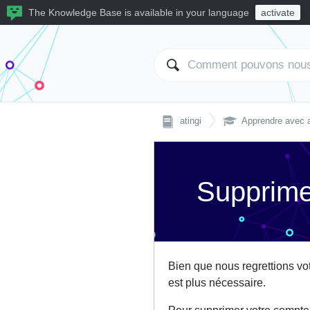
The Knowledge Base is available in your language
activate

atingi
Apprendre avec a
Supprime
Bien que nous regrettions vo
est plus nécessaire.