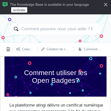
The Knowledge Base is available in your language
activate


Créer et gérer des cours
Création de cours et paramètres techniques
Comment utiliser les Open Badges?
Comment utiliser les
Open Badges?
La plateforme atingi délivre un certificat numérique