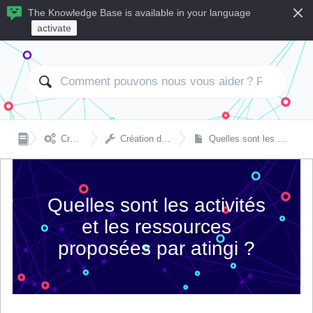
The Knowledge Base is available in your language
activate


Créer et gérer des cours
Création de cours et paramètres techniques
Quelles sont les activités et les ressources proposées par atingi ?
Quelles sont les activités
et les ressources
proposées par atingi ?