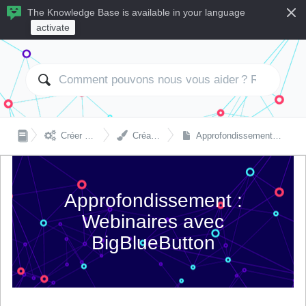
The Knowledge Base is available in your language
activate


Créer et gérer des cours
Création de contenu
Approfondissement : Webinaires avec BigBlueButton
Approfondissement :
Webinaires avec
BigBlueButton